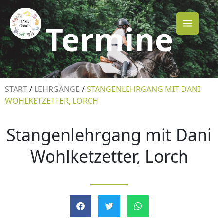
Zum
Inhalt
Termine
springen
START
/
LEHRGÄNGE
/
STANGENLEHRGANG MIT DANI
WOHLKETZETTER, LORCH
Stangenlehrgang mit Dani
Wohlketzetter, Lorch