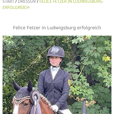
START
/
DRESSUR
/
FELICE FETZER IN LUDWIGSBURG
ERFOLGREICH
Felice Fetzer in Ludwigsburg erfolgreich