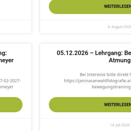
WEITERLESEN
4. August 202
ng:
05.12.2026 – Lehrgang: B
meyer
Atmung
Bei Interesse bitte direkt
07-02-2027-
https://janinasanwaldfotografie.
enmeyer
bewegungstrainin
WEITERLESEN
14. Juli 2026