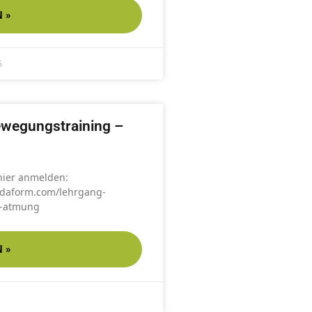
 »
6
ewegungstraining –
 hier anmelden:
aidaform.com/lehrgang-
g-atmung
 »