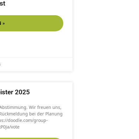
st
 »
6
ister 2025
 Abstimmung. Wir freuen uns,
 Rückmeldung bei der Planung
ps://doodle.com/group-
xP0Ja/vote