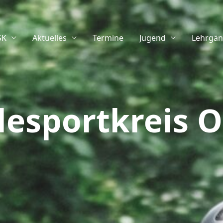
SK
Aktuelles
Termine
Jugend
Lehrgä
desportkreis O