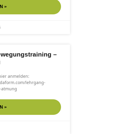
N »
6
ewegungstraining –
g
 hier anmelden:
aidaform.com/lehrgang-
g-atmung
N »