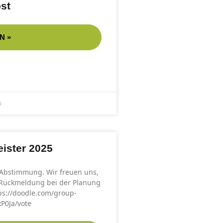
st
N »
6
ister 2025
 Abstimmung. Wir freuen uns,
 Rückmeldung bei der Planung
ps://doodle.com/group-
xP0Ja/vote