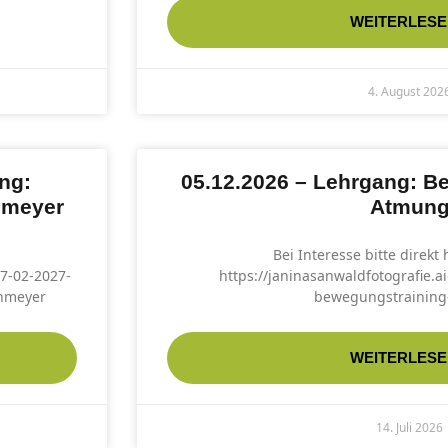
WEITERLESE
4. August 202
ng:
05.12.2026 – Lehrgang: B
nmeyer
Atmun
Bei Interesse bitte direkt
07-02-2027-
https://janinasanwaldfotografie.
enmeyer
bewegungstrainin
WEITERLESE
14. Juli 2026