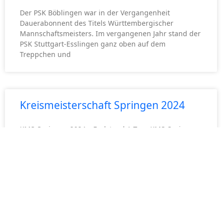
Der PSK Böblingen war in der Vergangenheit
Dauerabonnent des Titels Württembergischer
Mannschaftsmeisters. Im vergangenen Jahr stand der
PSK Stuttgart-Esslingen ganz oben auf dem
Treppchen und
Kreismeisterschaft Springen 2024
KMS-Springen 2024 – Endstand A-Tour KMS-Springen
2024 – Endstand L-Tour KMS-Springen 2024 –
Endstand M-Tour KMS-Springen 2024 – Endstand S-
Tour
Bestimmungen Kreismeisterschaft